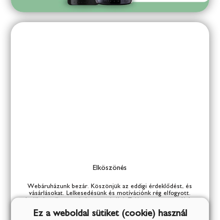
Elköszönés
Elköszönés
Webáruházunk bezár. Köszönjük az eddigi érdeklődést, és
vásárlásokat. Lelkesedésünk és motívációnk rég elfogyott.
Anélkül pedig nem érdemes csinálni. Talán egyszer megújulva
visszatérünk hasonló, de frissített áruválasztékkal.
Ez a weboldal sütiket (cookie) használ