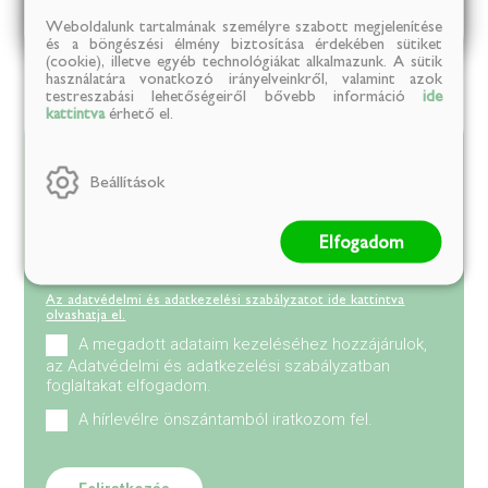
Megnézem
Weboldalunk tartalmának személyre szabott megjelenítése
és a böngészési élmény biztosítása érdekében sütiket
(cookie), illetve egyéb technológiákat alkalmazunk. A sütik
használatára vonatkozó irányelveinkről, valamint azok
testreszabási lehetőségeiről bővebb információ
ide
kattintva
érhető el.
Értesülj elsőként
az újdonságainkról
Beállítások
Elfogadom
Az adatvédelmi és adatkezelési szabályzatot ide kattintva
olvashatja el.
A megadott adataim kezeléséhez hozzájárulok,
az Adatvédelmi és adatkezelési szabályzatban
foglaltakat elfogadom.
A hírlevélre önszántamból iratkozom fel.